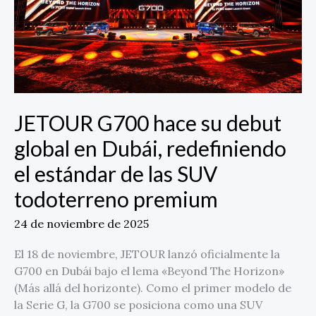
en
Dubái,
redefiniendo
el
estándar
de
las
JETOUR G700 hace su debut
SUV
global en Dubái, redefiniendo
todoterreno
premium
el estándar de las SUV
todoterreno premium
24 de noviembre de 2025
El 18 de noviembre, JETOUR lanzó oficialmente la
G700 en Dubái bajo el lema «Beyond The Horizon»
(Más allá del horizonte). Como el primer modelo de
la Serie G, la G700 se posiciona como una SUV