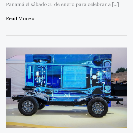
Panamá el sábado 31 de enero para celebrar a […]
Read More »
Definiendo
lo
premium
a
través
de
la
tecnología:
JETOUR
G700
abre
un