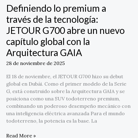
nuevo
Definiendo lo premium a
capítulo
través de la tecnología:
global
con
JETOUR G700 abre un nuevo
la
capítulo global con la
Arquitectura
GAIA
Arquitectura GAIA
28 de noviembre de 2025
El 18 de noviembre, el JETOUR G700 hizo su debut
global en Dubái. Como el primer modelo de la Serie
G, está construido sobre la Arquitectura GAIA y se
posiciona como una SUV todoterreno premium,
combinando un poderoso desempeño mecánico con
una inteligencia eléctrica avanzada Para el mundo
todoterreno, la potencia es la base. La
Read More »