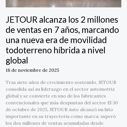
marcando
una
nueva
JETOUR alcanza los 2 millones
era
de ventas en 7 años, marcando
de
movilidad
una nueva era de movilidad
todoterreno
todoterreno híbrida a nivel
híbrida
a
global
nivel
global
18 de noviembre de 2025
Tras siete años de crecimiento sostenido, JETOUR
consolida así su liderazgo en el sector automotriz
global y se convierte en uno de los fabricantes
convencionales que más despuntan del sector El 30
de octubre de 2025, JETOUR Auto alcanzó un hito
importante en su trayectoria como marca: superó
los dos millones de ventas acumuladas desde