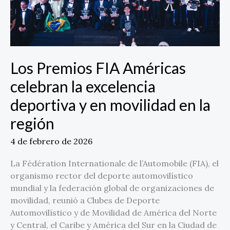
y
en
movilidad
en
la
Los Premios FIA Américas
región
celebran la excelencia
deportiva y en movilidad en la
región
4 de febrero de 2026
La Fédération Internationale de l’Automobile (FIA), el
organismo rector del deporte automovilístico
mundial y la federación global de organizaciones de
movilidad, reunió a Clubes de Deporte
Automovilístico y de Movilidad de América del Norte
y Central, el Caribe y América del Sur en la Ciudad de