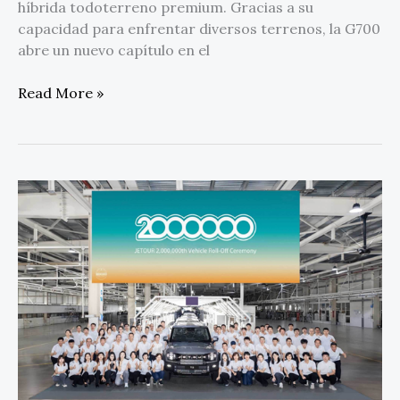
híbrida todoterreno premium. Gracias a su
capacidad para enfrentar diversos terrenos, la G700
abre un nuevo capítulo en el
Read More »
JETOUR
alcanza
los
2
millones
de
ventas
en
7
años,