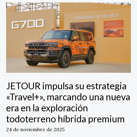
JETOUR
impulsa
su
estrategia
«Travel+»,
marcando
una
nueva
era
en
la
JETOUR impulsa su estrategia
exploración
todoterreno
«Travel+», marcando una nueva
híbrida
era en la exploración
premium
todoterreno híbrida premium
24 de noviembre de 2025