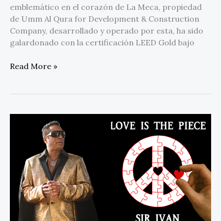
emblemático en el corazón de La Meca, propiedad
de Umm Al Qura for Development & Construction
Company, desarrollado y operado por esta, ha sido
galardonado con la certificación LEED Gold bajo
Read More »
Sir
Ivan
lanza
«Love
Is
The
Piece»