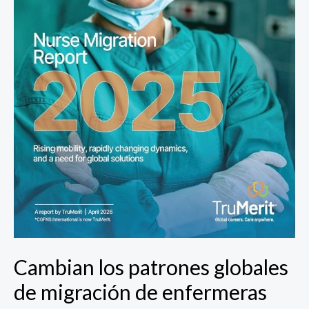
con
Europa
y
el
Sudeste
Asiático
en
auge
Cambian los patrones globales
de migración de enfermeras