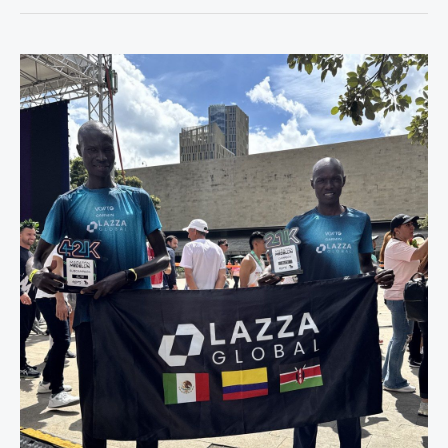
Lazza
Global
conquista
la
Maratón
Medellín
2025