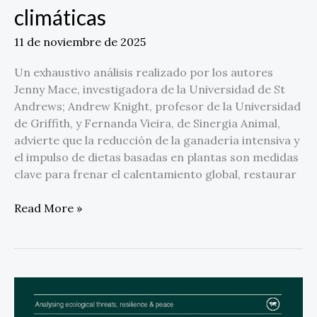
impacto
climáticas
de
la
11 de noviembre de 2025
ganadería
industrial
Un exhaustivo análisis realizado por los autores
en
Jenny Mace, investigadora de la Universidad de St
las
Andrews; Andrew Knight, profesor de la Universidad
metas
de Griffith, y Fernanda Vieira, de Sinergia Animal,
climáticas
advierte que la reducción de la ganadería intensiva y
el impulso de dietas basadas en plantas son medidas
clave para frenar el calentamiento global, restaurar
Read More »
Informe
de