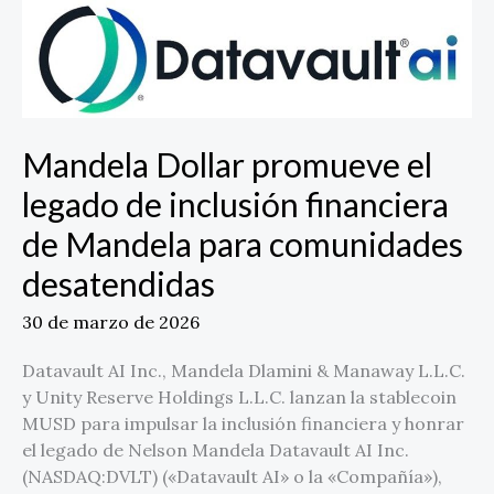
Mandela
Dollar
promueve
el
legado
de
Mandela Dollar promueve el
inclusión
financiera
legado de inclusión financiera
de
de Mandela para comunidades
Mandela
para
desatendidas
comunidades
desatendidas
30 de marzo de 2026
Datavault AI Inc., Mandela Dlamini & Manaway L.L.C.
y Unity Reserve Holdings L.L.C. lanzan la stablecoin
MUSD para impulsar la inclusión financiera y honrar
el legado de Nelson Mandela Datavault AI Inc.
(NASDAQ:DVLT) («Datavault AI» o la «Compañía»),