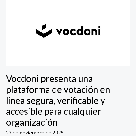
presenta
una
plataforma
de
votación
en
línea
segura,
verificable
y
Vocdoni presenta una
accesible
para
plataforma de votación en
cualquier
línea segura, verificable y
organización
accesible para cualquier
organización
27 de noviembre de 2025