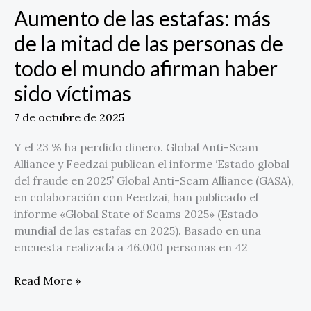
personas
Aumento de las estafas: más
de
todo
de la mitad de las personas de
el
todo el mundo afirman haber
mundo
afirman
sido víctimas
haber
7 de octubre de 2025
sido
víctimas
Y el 23 % ha perdido dinero. Global Anti-Scam
Alliance y Feedzai publican el informe ‘Estado global
del fraude en 2025’ Global Anti-Scam Alliance (GASA),
en colaboración con Feedzai, han publicado el
informe «Global State of Scams 2025» (Estado
mundial de las estafas en 2025). Basado en una
encuesta realizada a 46.000 personas en 42
Read More »