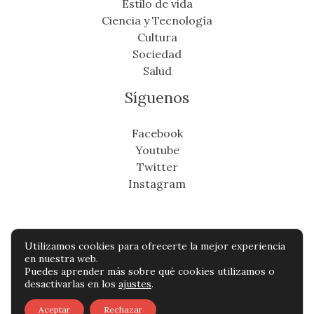
Estilo de vida
Ciencia y Tecnología
Cultura
Sociedad
Salud
Síguenos
Facebook
Youtube
Twitter
Instagram
Utilizamos cookies para ofrecerte la mejor experiencia
Copyright © Todos os direitos reservados -
en nuestra web.
Puedes aprender más sobre qué cookies utilizamos o
miradordeantioquia.com
desactivarlas en los
ajustes
.
Política de privacidad
-
Política de cookies
-
Aceptar
Rechazar