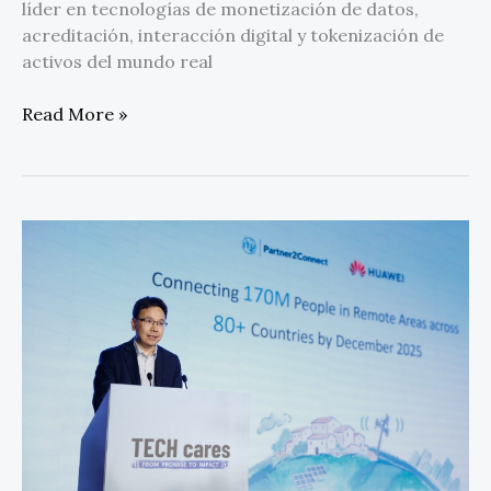
líder en tecnologías de monetización de datos,
acreditación, interacción digital y tokenización de
activos del mundo real
Read More »
Huawei
destaca
la
inclusión
digital
y
la
tecnología
de
conservación