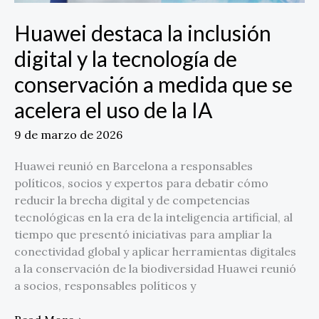
a
medida
Huawei destaca la inclusión
que
digital y la tecnología de
se
acelera
conservación a medida que se
el
acelera el uso de la IA
uso
de
9 de marzo de 2026
la
IA
Huawei reunió en Barcelona a responsables
políticos, socios y expertos para debatir cómo
reducir la brecha digital y de competencias
tecnológicas en la era de la inteligencia artificial, al
tiempo que presentó iniciativas para ampliar la
conectividad global y aplicar herramientas digitales
a la conservación de la biodiversidad Huawei reunió
a socios, responsables políticos y