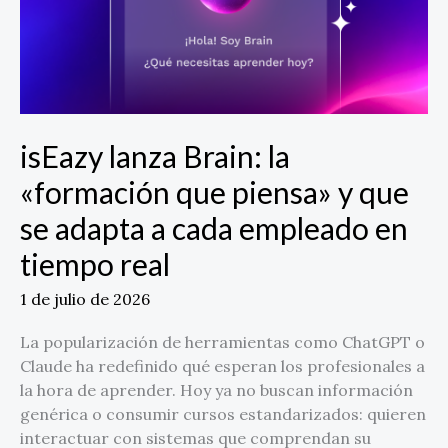
y
que
se
adapta
a
cada
isEazy lanza Brain: la
empleado
«formación que piensa» y que
en
tiempo
se adapta a cada empleado en
real
tiempo real
1 de julio de 2026
La popularización de herramientas como ChatGPT o
Claude ha redefinido qué esperan los profesionales a
la hora de aprender. Hoy ya no buscan información
genérica o consumir cursos estandarizados: quieren
interactuar con sistemas que comprendan su