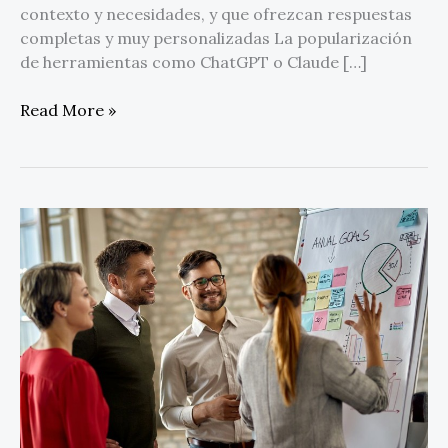
contexto y necesidades, y que ofrezcan respuestas
completas y muy personalizadas La popularización
de herramientas como ChatGPT o Claude […]
Read More »
La
Corporación
Universitaria
de
Asturias
lanza
su
primera
maestría
en