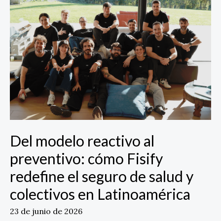
modelo
reactivo
al
preventivo:
cómo
Fisify
redefine
el
seguro
de
salud
y
Del modelo reactivo al
colectivos
preventivo: cómo Fisify
en
Latinoamérica
redefine el seguro de salud y
colectivos en Latinoamérica
23 de junio de 2026