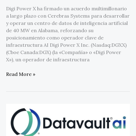
centro
Digi Power X ha firmado un acuerdo multimillonario
de
a largo plazo con Cerebras Systems para desarrollar
datos
y operar un centro de datos de inteligencia artificial
de 40 MW en Alabama, reforzando su
posicionamiento como operador clave de
infraestructura AI Digi Power X Inc. (Nasdaq:DGXX)
(Cboe Canada:DGX) (la «Compañía» o «Digi Power
X»), un operador de infraestructura
Read More »
Datavault
AI
programa
una