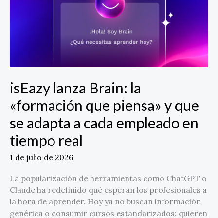
piensa»
y
que
se
adapta
a
cada
isEazy lanza Brain: la
empleado
«formación que piensa» y que
en
tiempo
se adapta a cada empleado en
real
tiempo real
1 de julio de 2026
La popularización de herramientas como ChatGPT o
Claude ha redefinido qué esperan los profesionales a
la hora de aprender. Hoy ya no buscan información
genérica o consumir cursos estandarizados: quieren