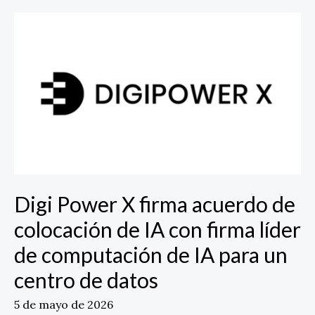
Digi
Power
X
firma
acuerdo
de
colocación
de
IA
con
firma
Digi Power X firma acuerdo de
líder
de
colocación de IA con firma líder
computación
de computación de IA para un
de
IA
centro de datos
para
5 de mayo de 2026
un