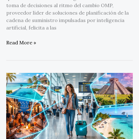
toma de decisiones al ritmo del cambio OMP,
proveedor líder de soluciones de planificación de la
cadena de suministro impulsadas por inteligencia
artificial, felicita a las
Read More »
Datawifi
impulsa
el
uso
de
inteligencia
de
datos
para