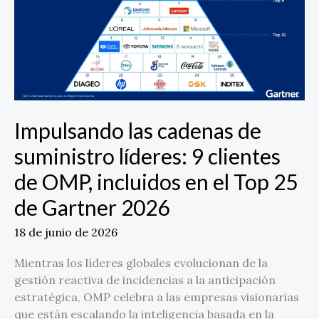
suministro
líderes:
9
clientes
de
OMP,
incluidos
Impulsando las cadenas de
en
suministro líderes: 9 clientes
el
Top
de OMP, incluidos en el Top 25
25
de Gartner 2026
de
Gartner
18 de junio de 2026
2026
Mientras los líderes globales evolucionan de la
gestión reactiva de incidencias a la anticipación
estratégica, OMP celebra a las empresas visionarias
que están escalando la inteligencia basada en la