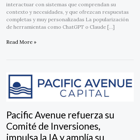
interactuar con sistemas que comprendan su
contexto y necesidades, y que ofrezcan respuestas
completas y muy personalizadas La popularización
de herramientas como ChatGPT o Claude […]
Read More »
Pacific
Avenue
refuerza
su
Comité
Pacific Avenue refuerza su
de
Inversiones,
Comité de Inversiones,
impulsa
impulsa la IA y amplía su
la