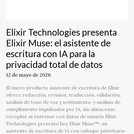
de
escritura
con
IA
Elixir Technologies presenta
para
la
Elixir Muse: el asistente de
privacidad
escritura con IA para la
total
de
privacidad total de datos
datos
12 de mayo de 2026
El nuevo producto asistente de escritura de Elixir
ofrece redacción, revisión, traducción, validación,
análisis de tono de voz y sentimiento, y análisis de
cumplimiento impulsados por IA, sin almacenar,
recopilar ni entrenar con datos de usuario Elixir
Technologies presentó hoy Elixir Muse™, un
asistente de escritura de IA con enfoque prioritario