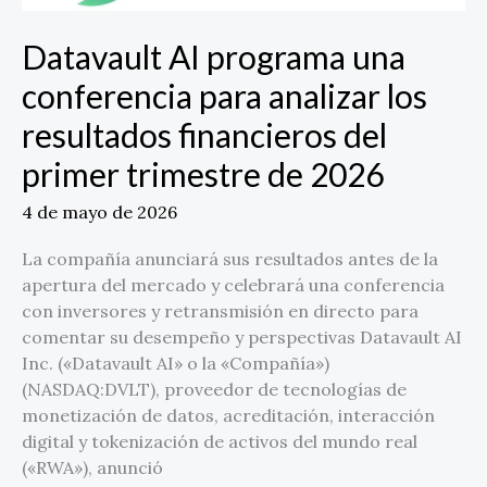
conferencia
para
Datavault AI programa una
analizar
los
conferencia para analizar los
resultados
resultados financieros del
financieros
del
primer trimestre de 2026
primer
trimestre
4 de mayo de 2026
de
La compañía anunciará sus resultados antes de la
2026
apertura del mercado y celebrará una conferencia
con inversores y retransmisión en directo para
comentar su desempeño y perspectivas Datavault AI
Inc. («Datavault AI» o la «Compañía»)
(NASDAQ:DVLT), proveedor de tecnologías de
monetización de datos, acreditación, interacción
digital y tokenización de activos del mundo real
(«RWA»), anunció