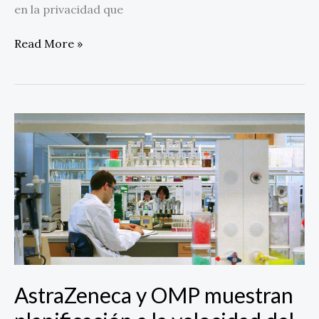
en la privacidad que
Read More »
AstraZeneca
y
OMP
muestran
planificación
a
la
velocidad
del
cambio
AstraZeneca y OMP muestran
en
Gartner