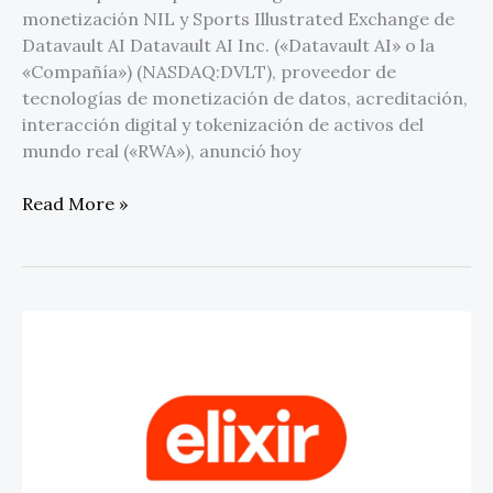
monetización NIL y Sports Illustrated Exchange de
de
Datavault AI Datavault AI Inc. («Datavault AI» o la
atletas
«Compañía») (NASDAQ:DVLT), proveedor de
tecnologías de monetización de datos, acreditación,
interacción digital y tokenización de activos del
mundo real («RWA»), anunció hoy
Read More »
Elixir
Technologies
presenta
Elixir
Muse:
el
asistente