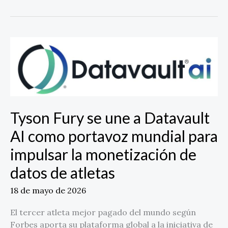
Tyson
Fury
se
une
a
Datavault
Tyson Fury se une a Datavault
AI
como
AI como portavoz mundial para
portavoz
impulsar la monetización de
mundial
para
datos de atletas
impulsar
la
18 de mayo de 2026
monetización
El tercer atleta mejor pagado del mundo según
de
Forbes aporta su plataforma global a la iniciativa de
datos