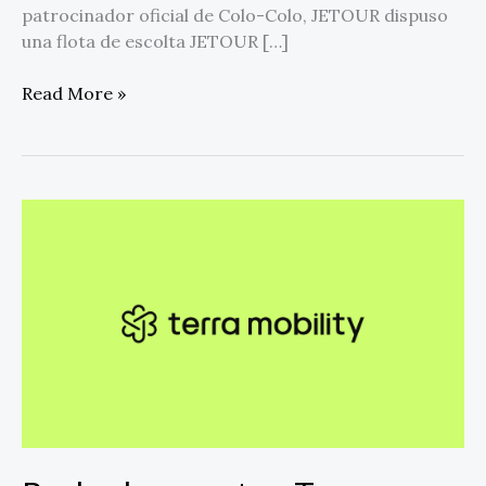
patrocinador oficial de Colo-Colo, JETOUR dispuso
una flota de escolta JETOUR […]
Read More »
Busbud
presenta
a
Terra
Mobility
como
su
nueva
empresa
matriz,
obtiene