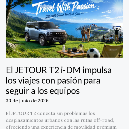
JETOUR
T2
i-
DM
impulsa
los
viajes
con
pasión
para
El JETOUR T2 i-DM impulsa
seguir
a
los viajes con pasión para
los
seguir a los equipos
equipos
30 de junio de 2026
El JETOUR T2 conecta sin problemas los
desplazamientos urbanos con las rutas off-road,
ofreciendo una experiencia de movilidad prémium