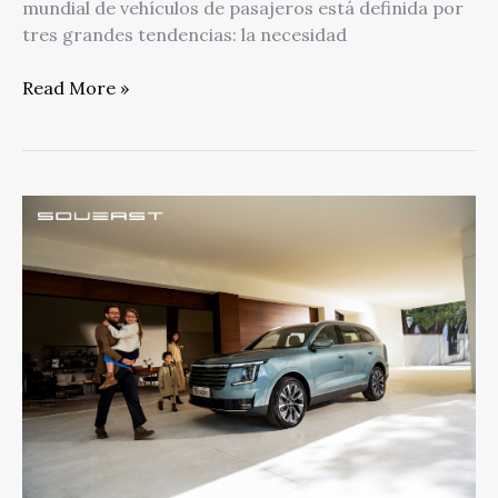
mundial de vehículos de pasajeros está definida por
tres grandes tendencias: la necesidad
Read More »
SOUEAST
aspira
a
ser
el
nuevo
referente
en
movilidad
urbana