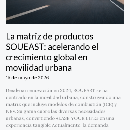
global
en
movilidad
urbana
La matriz de productos
SOUEAST: acelerando el
crecimiento global en
movilidad urbana
15 de mayo de 2026
Desde su renovación en 2024, SOUEAST se ha
centrado en la movilidad urbana, construyendo una
matriz que incluye modelos de combustión (ICE) y
NEV. Su gama cubre las diversas necesidades
urbanas, convirtiendo «EASE YOUR LIFE» en una
experiencia tangible Actualmente, la demanda