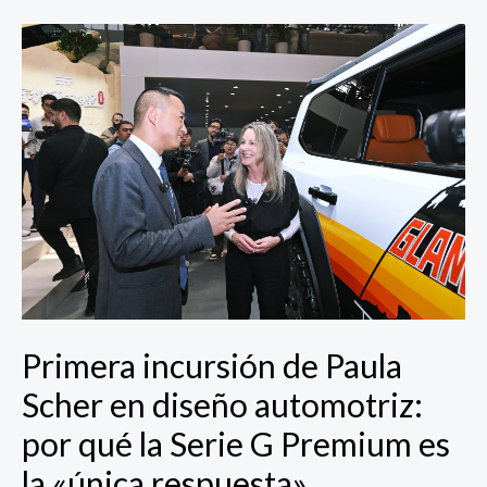
Primera
incursión
de
Paula
Scher
en
diseño
automotriz:
por
qué
la
Serie
G
Primera incursión de Paula
Premium
Scher en diseño automotriz:
es
la
por qué la Serie G Premium es
«única
la «única respuesta»
respuesta»