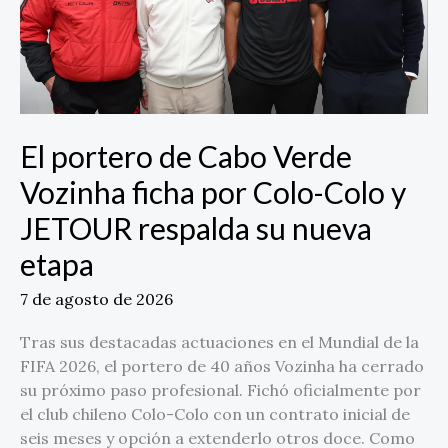
por
Colo-
Colo
y
JETOUR
respalda
El portero de Cabo Verde
su
Vozinha ficha por Colo-Colo y
nueva
etapa
JETOUR respalda su nueva
etapa
7 de agosto de 2026
Tras sus destacadas actuaciones en el Mundial de la
FIFA 2026, el portero de 40 años Vozinha ha cerrado
su próximo paso profesional. Fichó oficialmente por
el club chileno Colo-Colo con un contrato inicial de
seis meses y opción a extenderlo otros doce. Como