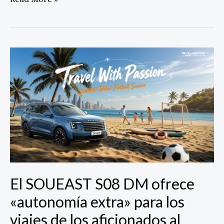
El
SOUEAST
S08
DM
ofrece
«autonomía
extra»
para
los
viajes
de
El SOUEAST S08 DM ofrece
los
aficionados
«autonomía extra» para los
al
viajes de los aficionados al
fútbol