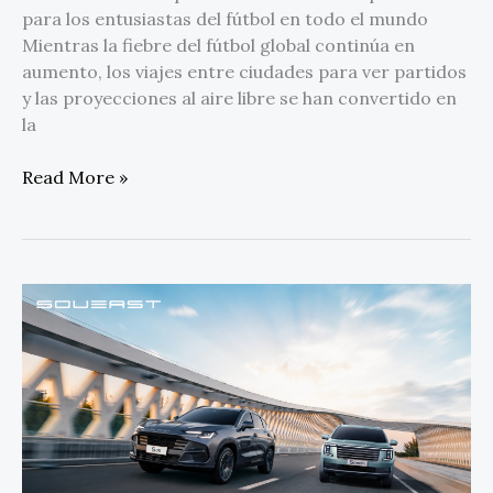
para los entusiastas del fútbol en todo el mundo
Mientras la fiebre del fútbol global continúa en
aumento, los viajes entre ciudades para ver partidos
y las proyecciones al aire libre se han convertido en
la
Read More »
La
matriz
de
productos
SOUEAST:
acelerando
el
crecimiento