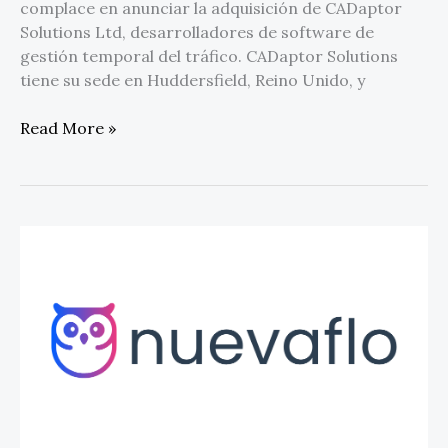
complace en anunciar la adquisición de CADaptor
Solutions Ltd, desarrolladores de software de
gestión temporal del tráfico. CADaptor Solutions
tiene su sede en Huddersfield, Reino Unido, y
Read More »
NuevaFlo
lanza
una
moderna
plataforma
TMS
para
transitarios
de