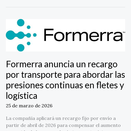
Formerra
anuncia
un
recargo
por
transporte
Formerra anuncia un recargo
para
abordar
por transporte para abordar las
las
presiones continuas en fletes y
presiones
continuas
logística
en
25 de marzo de 2026
fletes
y
La compañía aplicará un recargo fijo por envío a
logística
partir de abril de 2026 para compensar el aumento