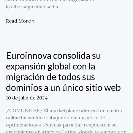
la ciberseguridad se ha
Read More »
Euroinnova consolida su
Euroinnova
consolida
expansión global con la
su
migración de todos sus
expansión
global
dominios a un único sitio web
con
la
10 de julio de 2024
migración
de
/COMUNICAE/ El marketplace líder en formación
todos
online ha venido trabajando en una serie de
sus
optimizaciones técnicas para dar respuesta a su
dominios
crecimiento en América Latina, donde ya cuenta con