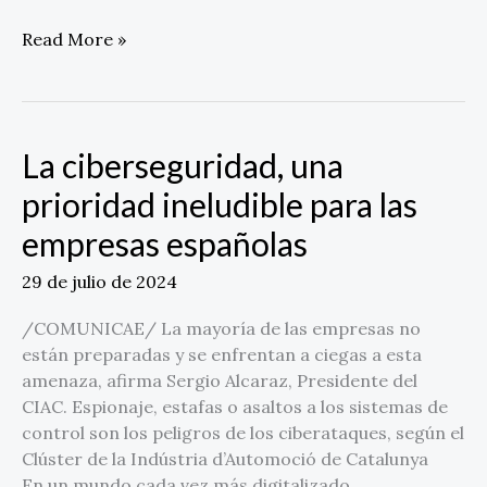
2025
Read More »
La ciberseguridad, una
La
ciberseguridad,
prioridad ineludible para las
una
empresas españolas
prioridad
ineludible
29 de julio de 2024
para
las
/COMUNICAE/ La mayoría de las empresas no
empresas
están preparadas y se enfrentan a ciegas a esta
españolas
amenaza, afirma Sergio Alcaraz, Presidente del
CIAC. Espionaje, estafas o asaltos a los sistemas de
control son los peligros de los ciberataques, según el
Clúster de la Indústria d’Automoció de Catalunya
En un mundo cada vez más digitalizado,