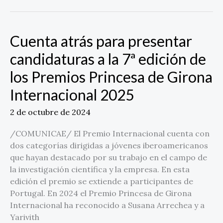
Cuenta atrás para presentar
Cuenta
atrás
candidaturas a la 7ª edición de
para
los Premios Princesa de Girona
presentar
candidaturas
Internacional 2025
a
la
2 de octubre de 2024
7ª
edición
/COMUNICAE/ El Premio Internacional cuenta con
de
dos categorías dirigidas a jóvenes iberoamericanos
los
que hayan destacado por su trabajo en el campo de
Premios
la investigación científica y la empresa. En esta
Princesa
edición el premio se extiende a participantes de
de
Portugal. En 2024 el Premio Princesa de Girona
Girona
Internacional ha reconocido a Susana Arrechea y a
Internacional
Yarivith