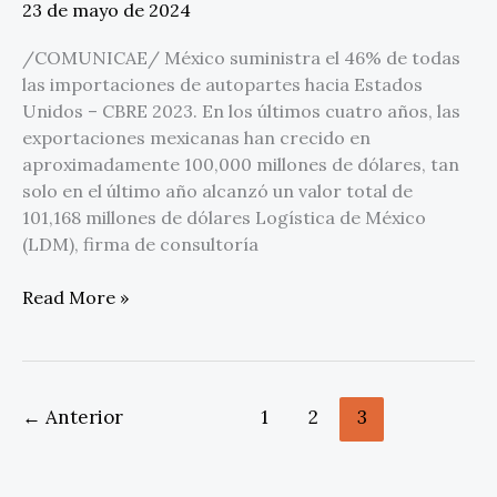
México
23 de mayo de 2024
encabeza
la
/COMUNICAE/ México suministra el 46% de todas
demanda
las importaciones de autopartes hacia Estados
de
Unidos – CBRE 2023. En los últimos cuatro años, las
nearshoring
exportaciones mexicanas han crecido en
en
aproximadamente 100,000 millones de dólares, tan
el
solo en el último año alcanzó un valor total de
sector
101,168 millones de dólares Logística de México
automotriz
(LDM), firma de consultoría
Read More »
←
Anterior
1
2
3