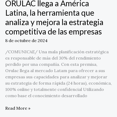
ORULAC llega a América
ORULAC
llega
Latina, la herramienta que
a
analiza y mejora la estrategia
América
Latina,
competitiva de las empresas
la
herramienta
8 de octubre de 2024
que
analiza
/COMUNICAE/ Una mala planificación estratégica
y
es responsable de más del 30% del rendimiento
mejora
perdido por una compañía. Con esta premisa,
la
Orulac llega al mercado Latam para ofrecer a sus
estrategia
empresas sus capacidades para analizar y mejorar
competitiva
su estrategia de forma rápida (24 horas), económica,
de
100% online y totalmente confidencial Utilizando
las
como base el conocimiento desarrollado
empresas
Read More »