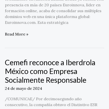
a
presencia en más de 20 países Euroinnova, líder en
un
formación online, acaba de consolidar sus múltiples
único
dominios web en una única plataforma global:
sitio
Euroinnova.com. Esta estratégica
web
Read More »
Cemefi reconoce a Iberdrola
Cemefi
reconoce
México como Empresa
a
Socialmente Responsable
Iberdrola
México
24 de mayo de 2024
como
Empresa
/COMUNICAE/ Por decimosegundo año
Socialmente
consecutivo, la compañía obtuvo el Distintivo ESR
Responsable