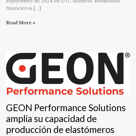
septiembre de 2024 en OTC Markets. Resultados
financieros […]
Read More »
GEON
Performance
Solutions
amplía
su
capacidad
de
GEON Performance Solutions
producción
de
amplía su capacidad de
elastómeros
producción de elastómeros
termoplásticos
en