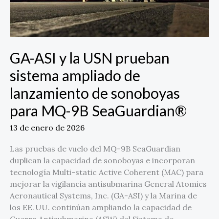
de
lanzamiento
de
sonoboyas
GA-ASI y la USN prueban
para
MQ-
sistema ampliado de
9B
lanzamiento de sonoboyas
SeaGuardian®
para MQ-9B SeaGuardian®
13 de enero de 2026
Las pruebas de vuelo del MQ-9B SeaGuardian
duplican la capacidad de sonoboyas e incorporan
tecnología Multi-static Active Coherent (MAC) para
mejorar la vigilancia antisubmarina General Atomics
Aeronautical Systems, Inc. (GA-ASI) y la Marina de
los EE. UU. continúan ampliando la capacidad de
Guerra Antisubmarina (ASW) del Sistema de