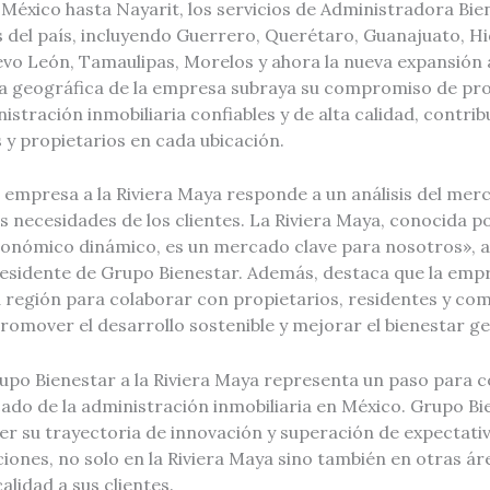
 México hasta Nayarit, los servicios de Administradora Bi
 del país, incluyendo Guerrero, Querétaro, Guanajuato, Hi
evo León, Tamaulipas, Morelos y ahora la nueva expansión a
a geográfica de la empresa subraya su compromiso de pr
istración inmobiliaria confiables y de alta calidad, contri
 y propietarios en cada ubicación.
 empresa a la Riviera Maya responde a un análisis del merc
necesidades de los clientes. La Riviera Maya, conocida po
conómico dinámico, es un mercado clave para nosotros», a
esidente de Grupo Bienestar. Además, destaca que la empr
a región para colaborar con propietarios, residentes y com
promover el desarrollo sostenible y mejorar el bienestar ge
upo Bienestar a la Riviera Maya representa un paso para c
ado de la administración inmobiliaria en México. Grupo Bi
r su trayectoria de innovación y superación de expectati
ones, no solo en la Riviera Maya sino también en otras ár
calidad a sus clientes.