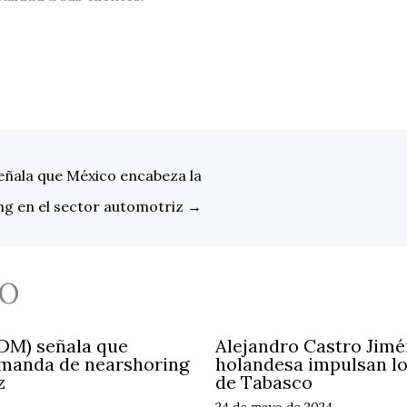
eñala que México encabeza la
g en el sector automotriz
→
O
LDM) señala que
Alejandro Castro Jim
emanda de nearshoring
holandesa impulsan lo
z
de Tabasco