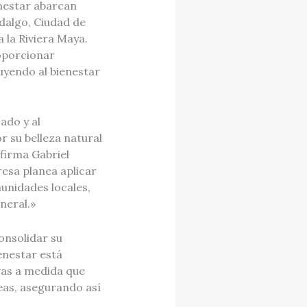
enestar abarcan
dalgo, Ciudad de
 la Riviera Maya.
oporcionar
buyendo al bienestar
ado y al
r su belleza natural
firma Gabriel
esa planea aplicar
unidades locales,
neral.»
onsolidar su
enestar está
vas a medida que
eas, asegurando así