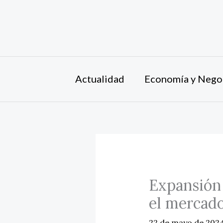
Ir
al
contenido
Actualidad
Economía y Nego
Expansión 
el mercado
22 de mayo de 202