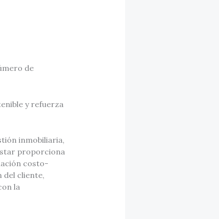
número de
enible y refuerza
ión inmobiliaria,
estar proporciona
lación costo-
 del cliente,
con la