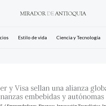
cios
Estilo de vida
Ciencia y Tecnología
r y Visa sellan una alianza glob
inanzas embebidas y autónomas 
25
/
Emprendedores
,
Finanzas
,
Innovación Tecnológica
,
In