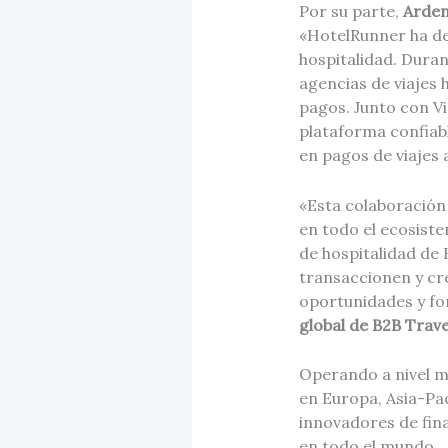
Por su parte,
Arden
«HotelRunner ha ded
hospitalidad. Dura
agencias de viajes 
pagos. Junto con V
plataforma confiab
en pagos de viajes 
«Esta colaboració
en todo el ecosiste
de hospitalidad de
transaccionen y cr
oportunidades y for
global de B2B Trave
Operando a nivel mu
en Europa, Asia-Pac
innovadores de fin
en todo el mundo.