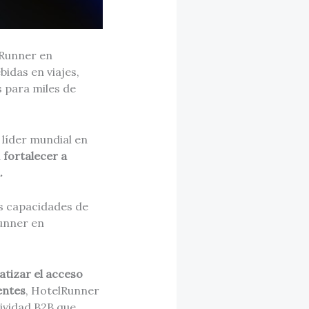
lRunner en
idas en viajes,
s para miles de
, líder mundial en
a
fortalecer a
.
us capacidades de
Runner en
atizar el acceso
entes
, HotelRunner
ividad B2B que