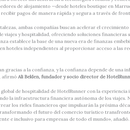
eedores de alojamiento —desde hoteles boutique en Marru
recibir pagos de manera rápida y segura a través de front
rtalezas, ambas compañías buscan acelerar el crecimiento
e viajes y hospitalidad, ofreciendo soluciones financieras s
ianza establece la base de una nueva era de finanzas embeb
 en hoteles independientes al proporcionar acceso a las r
an gracias a la confianza, y la confianza depende de una i
, afirmó
Ali Beklen, fundador y socio director de HotelRun
 global de hospitalidad de HotelRunner con la experiencia i
o la infraestructura financiera autónoma de los viajes. N
crear los rieles financieros que impulsarán la próxima déc
ransformando el futuro del comercio turístico transfront
ente e inclusivo para empresas de todo el mundo», añadió.