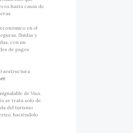
ecos hasta casas de
eras.
 económico en el
eguras, fluidas y
idas, con un
edes de pagos
nfraestructura
ner
.
nigualable de Visa,
o se trata solo de
ada del turismo
erizo, haciéndolo