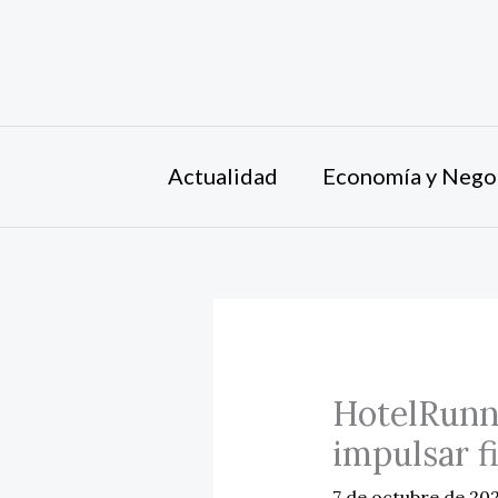
Ir
al
contenido
Actualidad
Economía y Nego
HotelRunne
impulsar f
7 de octubre de 20