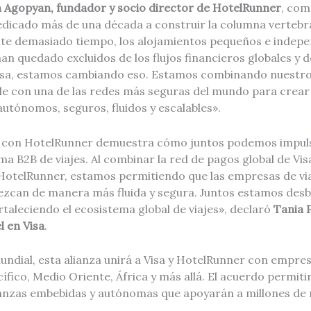
 Agopyan, fundador y socio director de HotelRunner
, com
icado más de una década a construir la columna vertebral 
nte demasiado tiempo, los alojamientos pequeños e indepen
han quedado excluidos de los flujos financieros globales y 
isa, estamos cambiando eso. Estamos combinando nuestro
le con una de las redes más seguras del mundo para crear
autónomos, seguros, fluidos y escalables».
n con HotelRunner demuestra cómo juntos podemos impuls
ma B2B de viajes. Al combinar la red de pagos global de Vi
 HotelRunner, estamos permitiendo que las empresas de vi
ezcan de manera más fluida y segura. Juntos estamos des
taleciendo el ecosistema global de viajes», declaró
Tania P
l en Visa
.
ndial, esta alianza unirá a Visa y HotelRunner con empresa
ífico, Medio Oriente, África y más allá. El acuerdo permiti
anzas embebidas y autónomas que apoyarán a millones de n