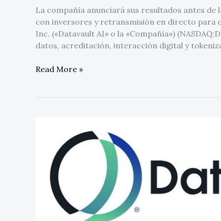
La compañía anunciará sus resultados antes de l
con inversores y retransmisión en directo para
Inc. («Datavault AI» o la «Compañía») (NASDAQ:
datos, acreditación, interacción digital y tokeni
Read More »
Datavault
AI
y
Kings
Mine
Capital
acuerdan
programa
de