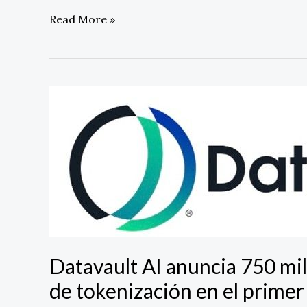
Read More »
Datavault
AI
anuncia
750
millones
de
dólares
en
contratos
de
tokenización
Datavault AI anuncia 750 mil
en
de tokenización en el primer
el