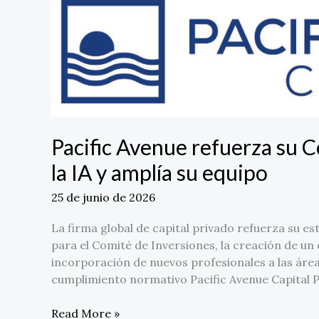
Avenue
refuerza
su
Comité
de
Inversiones,
impulsa
la
Pacific Avenue refuerza su C
IA
la IA y amplía su equipo
y
amplía
25 de junio de 2026
su
equipo
La firma global de capital privado refuerza su 
para el Comité de Inversiones, la creación de un e
incorporación de nuevos profesionales a las área
cumplimiento normativo Pacific Avenue Capital Pa
Read More »