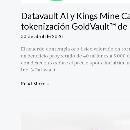
tokenización
GoldVault™
Datavault AI y Kings Mine C
de
tokenización GoldVault™ de 
150
millones
30 de abril de 2026
de
dólares
El acuerdo contempla oro físico valorado en tor
un beneficio proyectado de 40 millones a 5.000 
con descuento sobre el precio spot e incluirán un
Inc. («Datavault
Read More »
Latam
Energy
Partners