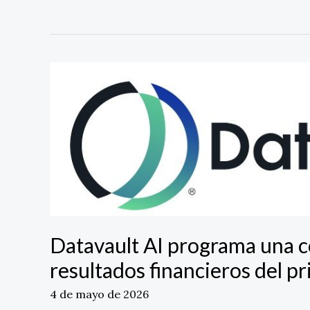
Datavault
AI
programa
una
conferencia
para
analizar
los
resultados
financieros
del
Datavault AI programa una co
primer
resultados financieros del p
trimestre
de
4 de mayo de 2026
2026