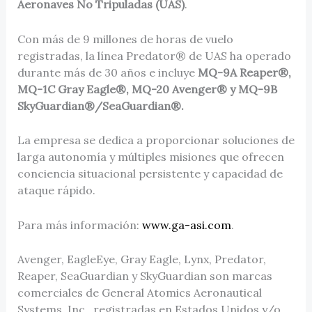
Aeronaves No Tripuladas (UAS)
.
Con más de 9 millones de horas de vuelo
registradas, la línea Predator® de UAS ha operado
durante más de 30 años e incluye
MQ-9A Reaper®,
MQ-1C Gray Eagle®, MQ-20 Avenger® y MQ-9B
SkyGuardian®/SeaGuardian®.
La empresa se dedica a proporcionar soluciones de
larga autonomía y múltiples misiones que ofrecen
conciencia situacional persistente y capacidad de
ataque rápido.
Para más información:
www.ga-asi.com
.
Avenger, EagleEye, Gray Eagle, Lynx, Predator,
Reaper, SeaGuardian y SkyGuardian son marcas
comerciales de General Atomics Aeronautical
Systems, Inc., registradas en Estados Unidos y/o